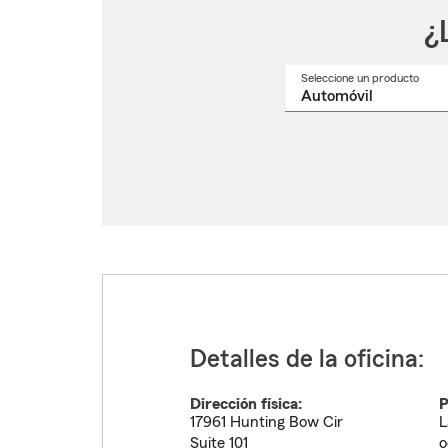
¿
Seleccione un producto
Selec
un
nomb
de
produ
del
menú
despl
Detalles de la oficina:
Dirección física:
P
17961 Hunting Bow Cir
L
Suite 101
o