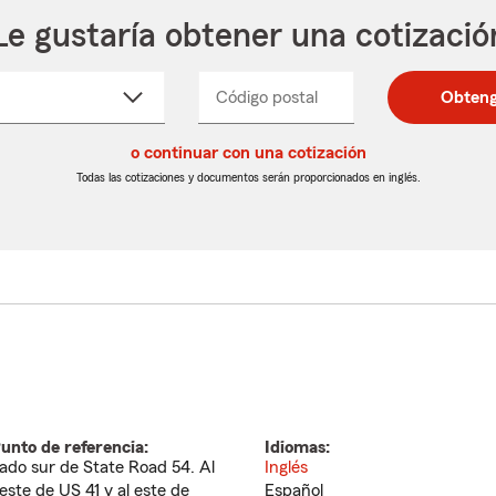
Le gustaría obtener una cotizació
cione
Código postal
Ingresa
Ingresa
Obteng
_____
un
un
re
código
código
cto
o continuar con una cotización
postal
postal
de
de
Todas las cotizaciones y documentos serán proporcionados en inglés.
egable
5
5
dígitos
dígitos
unto de referencia:
Idiomas:
ado sur de State Road 54. Al
Inglés
este de US 41 y al este de
Español