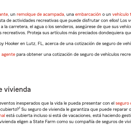
ante
, un
remolque de acampada
, una
embarcación
o un
vehículo 
ista de actividades recreativas que puede disfrutar con ellos! Los 
a la carretera, el agua o los senderos, asegúrese de que sus vehí
 recreativos. Proteja sus artículos más preciados dondequiera qu
 Hooker en Lutz, FL, acerca de una cotización de seguro de vehíc
n agente
para obtener una cotización de seguro de vehículos recre
e vivienda
eventos inesperados que la vida le pueda presentar con el
seguro 
1
 cubierto?
Su seguro de vivienda le garantiza que puede reparar o
nal
está cubierta incluso si está de vacaciones, está haciendo gest
vivienda eligen a State Farm como su compañía de seguros de viv