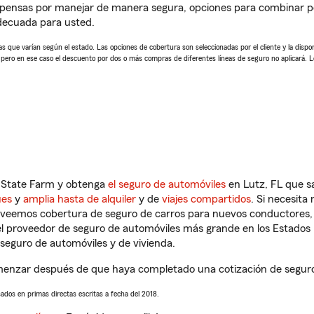
mpensas por manejar de manera segura, opciones para combinar p
adecuada para usted.
 que varían según el estado. Las opciones de cobertura son seleccionadas por el cliente y la disponib
, pero en ese caso el descuento por dos o más compras de diferentes líneas de seguro no aplicará. 
n State Farm y obtenga
el seguro de automóviles
en Lutz, FL que s
ues
y
amplia hasta de alquiler
y de
viajes compartidos
. Si necesita
roveemos cobertura de seguro de carros para nuevos conductores, v
l proveedor de seguro de automóviles más grande en los Estados
seguro de automóviles y de vivienda.
enzar después de que haya completado una cotización de seguro de
sados en primas directas escritas a fecha del 2018.