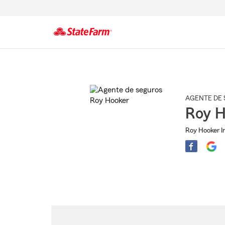
Comienzo
del
contenido
principal
AGENTE DE 
Roy H
Roy Hooker I