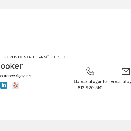
Pasar
al
contenido
principal
®
SEGUROS DE STATE FARM
,
LUTZ
, FL
ooker
nsurance Agcy Inc
Llamar al agente
Email al a
813-920-5141