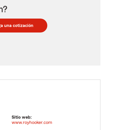
n?
a una cotización
Sitio web:
www.royhooker.com